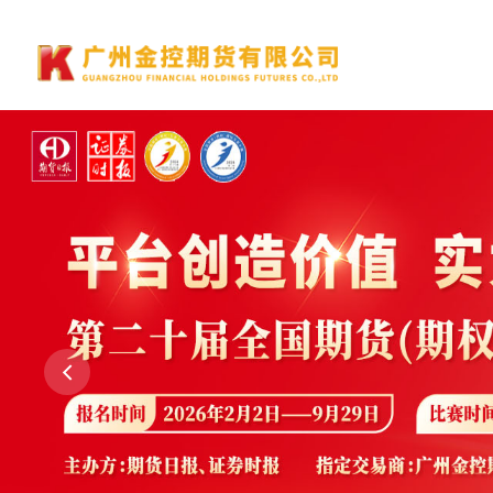
规范 务实 稳健 发展
Standardized, pragmatic, steady development