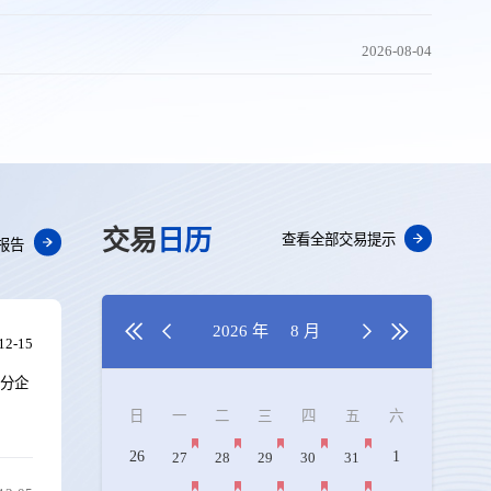
2026-08-04
交易
日历
查看全部交易提示
报告




2026 年
8 月
12-15
部分企
日
一
二
三
四
五
六
26
1
27
28
29
30
31