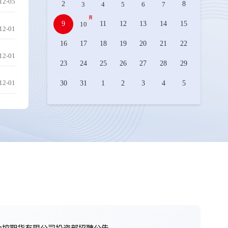
12-05
2
8
3
4
5
6
7
9
11
12
13
14
15
10
12-01
16
17
18
19
20
21
22
12-01
23
24
25
26
27
28
29
12-01
30
31
1
2
3
4
5