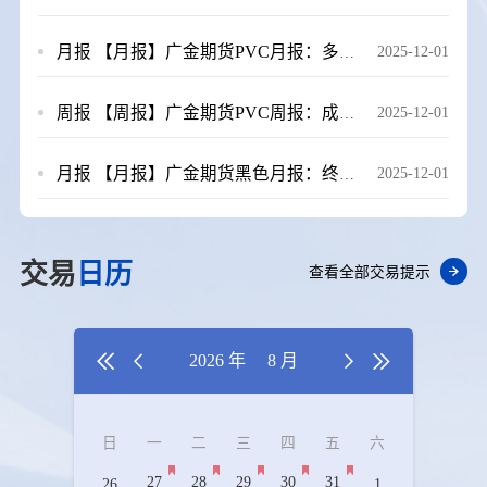
月报
【月报】广金期货PVC月报：多重利空因素压制，11月PVC跌跌不休 20251201
2025-12-01
周报
【周报】广金期货PVC周报：成本端拖累，PVC期价再创新低 20251121
2025-12-01
月报
【月报】广金期货黑色月报：终端压力渐显，下行风险仍存 20251128
2025-12-01
交易
日历
查看全部交易提示


2026 年
8 月


日
一
二
三
四
五
六
27
28
29
30
31
26
1