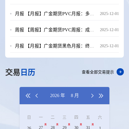
月报
【月报】广金期货PVC月报：多重利空因素压制，11月PVC跌跌不休 20251201
2025-12-01
周报
【周报】广金期货PVC周报：成本端拖累，PVC期价再创新低 20251121
2025-12-01
月报
【月报】广金期货黑色月报：终端压力渐显，下行风险仍存 20251128
2025-12-01
交易
日历
查看全部交易提示


2026 年
8 月


日
一
二
三
四
五
六
27
28
29
30
31
26
1