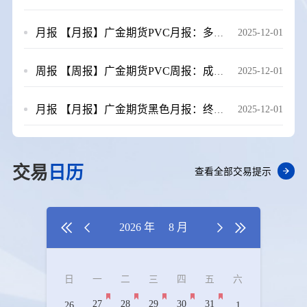
月报
【月报】广金期货PVC月报：多重利空因素压制，11月PVC跌跌不休 20251201
2025-12-01
周报
【周报】广金期货PVC周报：成本端拖累，PVC期价再创新低 20251121
2025-12-01
月报
【月报】广金期货黑色月报：终端压力渐显，下行风险仍存 20251128
2025-12-01
交易
日历
查看全部交易提示


2026 年
8 月


日
一
二
三
四
五
六
27
28
29
30
31
26
1